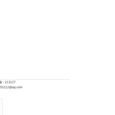
213127
655212@qq.com