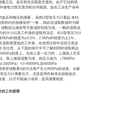
测量正压、差压和负压既真空度的。由于它结构简
需外接电力既无需消耗任何能源。故在工业生产各科
质的低压和微压的测量 。虽然U型管压力计看起 来结
管的内径很难保持*一致 ，因此在读取数值时为限
，读数应以液面弯月面顶部切线为准。一般的读取误
压力的大小以及工作液的选取所决定。在U型管压力计
时精度为±0.5%，2.5kPa时精度为土1%，
灵敏度应选取密度低的工作液。在使用过程中还应注意必
特 别注意。从下面的例子中可了解到同时读取两边
5000Pa刻度上。当加上某一压力时，上液面上升至
的做法，取上液面读数为准，则压力值为 （7800Pa-
000Pa）×2=4000Pa,误4000Pa-
采用用单管读数乘2的方法将产生士800Pa的误差。当被
型管压力计测量压力，尤其是用作标准去校验低压、
数值，以尽可能减小误差，提高测量精度。
计的工作原理