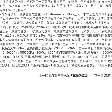
力计是根据流体静力学原理用一定高度的液柱所产生的静压力平衡被测压力的方法来
耐用、价格低廉、使用寿命长若无外力破坏几乎可*使用、读取方便、数据可靠、无
得到非常广泛的应用。
为介质时一般的测量范围在：- 9 8kPa——+9．8kPa之间，非常适合对气体介
但如果操作和使用不当或了解不深还是会引起一定误差的。由于U型管压力计两边玻璃
加误差，U型管压力计应垂直放置，并同时读取两管的液面高度，视线应与液面平齐
m左右，如果是二次读取则在2mm左右。U型管压力计的测量精度由测量范围和被测
确定后，测量范围越大、被测压力越高、其测量精度就越高。比如以水为工作液时测量5kPa
时精度为±2.5%，0.5kPa时精度为±5%。另外在高度一定时若想提高其测量精度和
取两边玻璃管的液面高度，不允许只读取一边玻璃管的数值乘二的做法，这一点必须
值的重要性。如在一次测量中，使 用1OkPa的U型管压力计，无压力时两液面静止在
a，下液面为3000Pa，正确的压力值应为7803000=4800Pa，若采用单管读数乘 2
）×2=5600Pa，误5600Pa-4800Pa= 800Pa取下液面读数为准，则压力值为 （5000Pa-3
Pa=800Pa。由此可见,用此U型管压力计来测量压力值,压力为4800Pa的压力时，若
化时，使用不同的U型管压力计，其附加误差也将随之变化。特别要指出的是当用U
量器具时，应合理选取工作液体的密度和U型管压力计，校验时应反复多次，仔细读取
上一篇
温度计不用水做填充物的原因
下一篇
温度