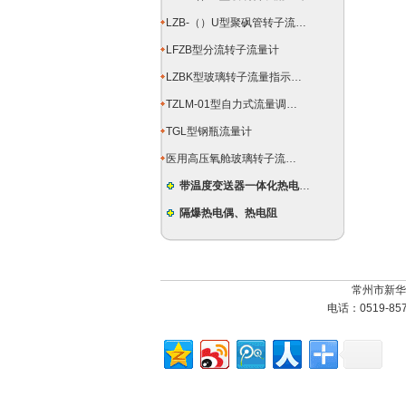
LZB-（）U型聚砜管转子流量计
LFZB型分流转子流量计
LZBK型玻璃转子流量指示控制仪
TZLM-01型自力式流量调节器
TGL型钢瓶流量计
医用高压氧舱玻璃转子流量计
带温度变送器一体化热电偶（阻）
隔爆热电偶、热电阻
常州市新华
电话：0519-85