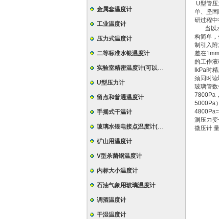
U型管压
金属套温度计
单、坚固
研过程中
工业温度计
当以水作
构简单，
压力式温度计
制引入附
二等标准水银温度计
差在1m
的工作液
实验室精密温度计(可以定制特殊规格)
lkPa
须同时读
U型压力计
玻璃管数
7800P
留点和普通温度计
5000Pa
4800
手摇式干温计
测压力变
玻璃水银电接点温度计(导电表)
微压计 
矿山用温度计
V型杀菌锅温度计
内标大小温度计
石油气象用玻璃温度计
调酒温度计
干湿温度计