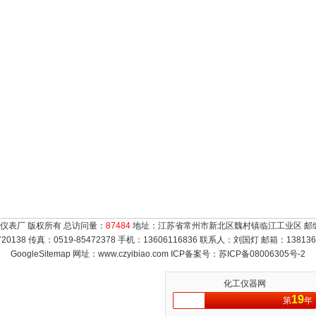
仪表厂 版权所有 总访问量：
87484
地址：江苏省常州市新北区魏村镇临江工业区 邮编：
720138 传真：0519-85472378 手机：13606116836 联系人：刘国灯 邮箱：
13813
GoogleSitemap
网址：www.czyibiao.com ICP备案号：
苏ICP备08006305号-2
化工仪器网
19
第
年