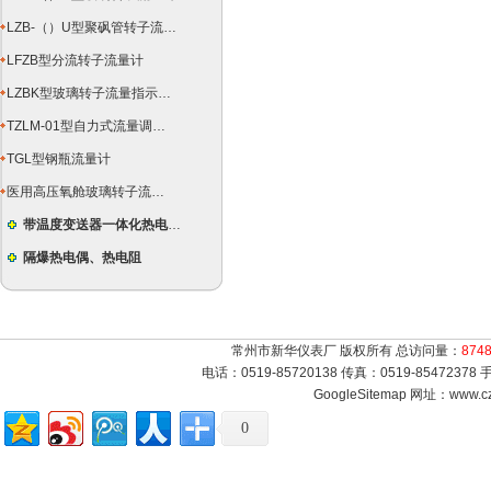
LZB-（）U型聚砜管转子流量计
LFZB型分流转子流量计
LZBK型玻璃转子流量指示控制仪
TZLM-01型自力式流量调节器
TGL型钢瓶流量计
医用高压氧舱玻璃转子流量计
带温度变送器一体化热电偶（阻）
隔爆热电偶、热电阻
常州市新华仪表厂 版权所有 总访问量：
874
电话：0519-85720138 传真：0519-8547237
GoogleSitemap
网址：www.cz
0