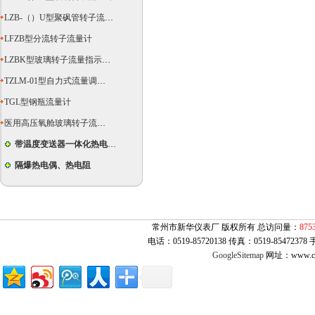
LZB-（）U型聚砜管转子流量计
LFZB型分流转子流量计
LZBK型玻璃转子流量指示控制仪
TZLM-01型自力式流量调节器
TGL型钢瓶流量计
医用高压氧舱玻璃转子流量计
带温度变送器一体化热电偶（阻）
隔爆热电偶、热电阻
常州市新华仪表厂 版权所有 总访问量：
875
电话：0519-85720138 传真：0519-854723
GoogleSitemap
网址：www.cz