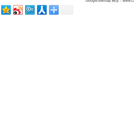
GoogleSitemap
网址：www.cz