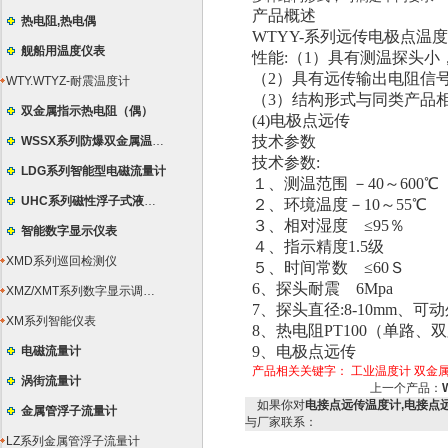
产品概述
热电阻,热电偶
WTYY-系列远传电极点温
舰船用温度仪表
性能:（1）具有测温探头
（2）具有远传输出电阻信号
WTY.WTYZ-耐震温度计
（3）结构形式与同类产品
双金属指示热电阻（偶）
(4)电极点远传
技术参数
WSSX系列防爆双金属温度计
技术参数:
LDG系列智能型电磁流量计
１、测温范围 －40～6
UHC系列磁性浮子式液位计
２、环境温度－10～55℃
３、相对湿度 ≤
智能数字显示仪表
４、指示精度1.5级
XMD系列巡回检测仪
５、时间常数 ≤
6、探头耐震 6Mpa
XMZ/XMT系列数字显示调节仪
7、探头直径:8-10mm、可动
XM系列智能仪表
8、热电阻PT100（单路、
9、电极点远传
电磁流量计
产品相关关键字：
工业温度计
双金
涡街流量计
上一个产品：
如果你对
电接点远传温度计,电接点远传
金属管浮子流量计
与厂家联系：
LZ系列金属管浮子流量计