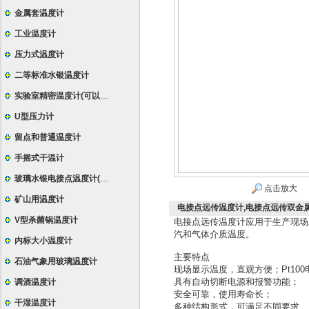
金属套温度计
工业温度计
压力式温度计
二等标准水银温度计
实验室精密温度计(可以定制特殊规格)
U型压力计
留点和普通温度计
手摇式干温计
玻璃水银电接点温度计(导电表)
点击放大
矿山用温度计
电接点远传温度计,电接点远传双金属温度
V型杀菌锅温度计
电接点远传温度计应用于生产现场对
汽和气体介质温度。
内标大小温度计
主要特点
石油气象用玻璃温度计
现场显示温度，直观方便；Pt100
具有自动切断电源和报警功能；
调酒温度计
安全可靠，使用寿命长；
干湿温度计
多种结构形式，可满足不同要求